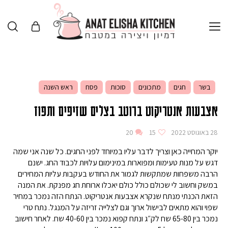
בשר
חגים
מתכונים
סוכות
פסח
ראש השנה
אצבעות אנטריקוט ברוטב בצלים שזיפים ותפוז
28 באוגוסט 2022
15
20
יוקר המחייה כאן וצריך לדבר עליו במיוחד לפני החגים. כל שנה אני שמה
דגש על מנות טעימות ומפוארות במינימום עלויות לכבוד החג. ישנם
הרבה משפחות שמתקשות לגמור את החודש בעקבות עליות המחירים
במשק וחשוב לי שכולם כולל כולם יאכלו ארוחת חג מפנקת. את המנה
הזאת הכנתי מנתח שנקרא אצבעות אנטריקוט. הנתח הזה נמכר במחיר
שפוי והוא מתאים לבישול ארוך וגם לצלייה זריזה על המנגל. נתח טרי
נמכר בין 65-80 שח לק״ג ונתח קפוא נמכר בין 40-60 שח. לאחר חישוב