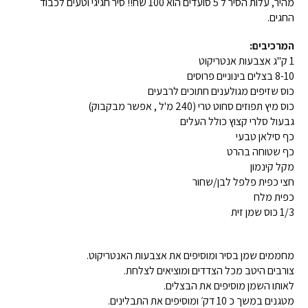
מהיר, עלות הסיר ל 5 סועדים הוא 100 שח!! סיר חגיגי וטעים לכבוד
החגים.
המרכיבים:
1 ק"ג אצבעות אנטריקוט
8-10 בצלים בינוניים פרוסים
כוס שזיפים מגולענים חתוכים לרבעים
כוס מיץ תפוזים סחוט טרי (240 מ'ל , אפשר מבקבוק)
גבעול סלרי קצוץ כולל העלים
כף סילאן טבעי
כף שטוחה בהרט
מקל קינמון
חצי כפית פלפל לבן/שחור
כפית מלח
1/3 כוס שמן זית
מחממים שמן בסיר ומוסיפים את אצבעות האנטריקוט.
צורבים היטב מכל הצדדים ומוציאים לצלחת.
לאותו השמן מוסיפים את הבצלים.
מטגנים במשך כ 10 דק׳ ומוסיפים את התבלינים.