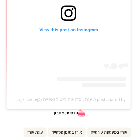
View this post on Instagram
A post shared by ענת | סדנאות בישול ואפייה (@anat_elisha_kitchen)
הדפסת מתכון
אורז במעטפת טורטייה
אורז בסגנון פסטייה
עוגת אורז