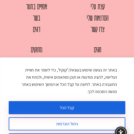
קצת עלי
אפויים בתנור
הסדנאות שלי
בשר
צרו קשר
דגים
חגים
מתוקים
לחמים
סלטים
באתר זה נעשה שימוש בעוגיות/"קוקיז", כדי לשפר את חוויית
מאפים
עוגות
הגלישה, להציג מודעות או תוכן מותאמים אישית, ולנתח את
ממולאים
עוף
התעבורה באתר. לחיצה על קבל הכל או המשך השימוש באתר
מהווה הסכמה לכך.
מרקים
פסטות
קבל הכל
ניהול העדפות
© כל הזכויות שמורות לענת אלישע |
עיצוב ובניית אתר
:
סטודיו דנקו