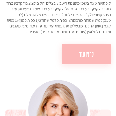
קופסאות טונה בשמן מסוננות היטב.3 בצלים ירוקים קצוצים דקרבע צרור
כוסברה קצוץרבע צרור פטרוזיליה קצוץרבע צרור שמיר קצוץחופן עלי
נענע קצוצים1/2 כוס פירורי לחם2 ביצים Lכפית מלאה מלח (לפי
טעם)כפית שטוחה כורכוםחצי כפית פלפל שחור1/2 כפית כמון1/4 כפית
קינמון.אופן ההכנה:מבשלים את תפוחי האדמה עד ריכוך מלא.מסננים
ומצננים לחלוטין.(עובדים עם תפוחי אדמה קרים).מועכים…
קרא עוד