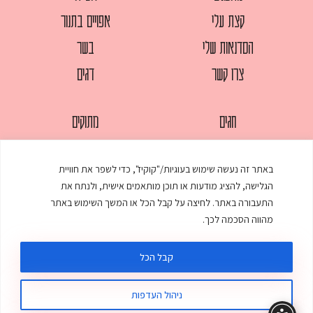
קצת עלי
אפויים בתנור
הסדנאות שלי
בשר
צרו קשר
דגים
חגים
מתוקים
לחמים
סלטים
באתר זה נעשה שימוש בעוגיות/"קוקיז", כדי לשפר את חוויית
מאפים
עוגות
הגלישה, להציג מודעות או תוכן מותאמים אישית, ולנתח את
ממולאים
עוף
התעבורה באתר. לחיצה על קבל הכל או המשך השימוש באתר
מהווה הסכמה לכך.
מרקים
פסטות
קבל הכל
ניהול העדפות
© כל הזכויות שמורות לענת אלישע |
עיצוב ובניית אתר
:
סטודיו דנקו