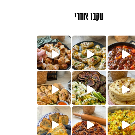
עקבו אחרי
לגרית מעודנת מ
פיים ממכרים שמכינים בכמה דקות עב
הימים, חשבתי מה לחדש לכם ונראה
 בשבילכם? בפ
? ההסבר בסרטו
או בתרגום לעברית, מחותנים
מתכון ראש