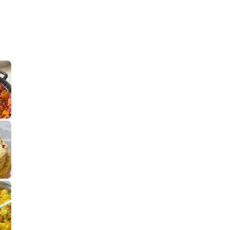
קלחי תירס צרובים על מחבת עם גבינה בו
נשנושי פרגיות קריס
תבשיל גולש לכבוד שבת קודש, מתכון חדש
. גולש המר
לחם מחבת שהוא שילוב של מופלטה וספינז׳, רעיון מעול
פסטל טוניסאי לתשעת 
⁨ סביח מפורק כי צריך לאכול משהו
אז מה
פיצה של תשעת הימים ולמה היא נקראת ככה
אורז יצירתי לתשעת הימים ולכבוד שבת קודש
למתכון
מז׳ווז׳ין 