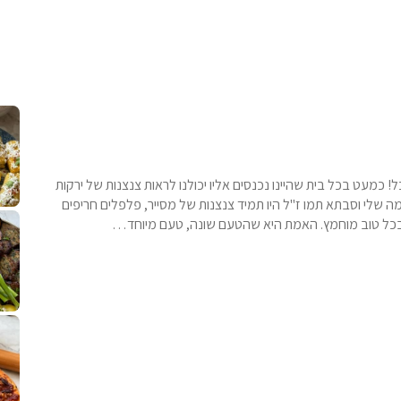
קלחי תירס צרובים על מחבת עם גבינה בולגרית מעודנת מ
נשנושי פרגיות קריספיים ממכרים שמכיני
לחם מחבת שהוא שיל
! כמעט בכל בית שהיינו נכנסים אליו יכולנו לראות צנצנות של ירקות
שלי וסבתא תמו ז"ל היו תמיד צנצנות של מסייר, פלפלים חריפים
פסטל טוניסאי לתשעת הימים, חשבתי מה ל
⁨ סביח מפורק כי צריך לאכול משהו
אז מה בשבילכם? בפ
אורז יצירתי לת
ות בכל טוב מוחמץ. האמת היא שהטעם שונה, טעם מיוחד…
פיצה של תשעת הימים ולמה היא נקראת ככה? ההסבר בסרטו
מז׳ווז׳ין או בתרגום לעברית, מח
שייטל מוקפץ עם