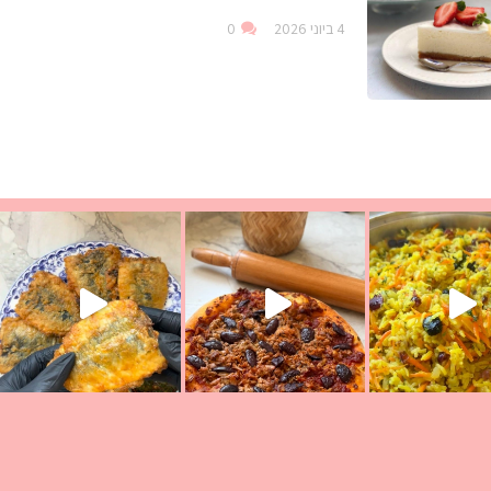
4 ביוני 2026
0
ככה? ההסבר בסרטו
מז׳ווז׳ין או בתרגום לעברית, מחותנים
מתכון ראש