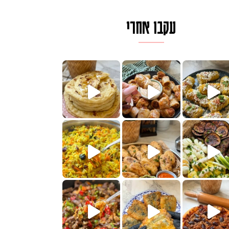
עקבו אחרי
ם בכמה דקות עב
וב של מופלטה וספינז׳, רעיון מעול
חדש לכם ונראה
שעת הימים ולכבוד שבת קודש
למתכון
ותנים
מתכון ראש
 אורז חביתה וירקות, למתכון
. המרכי