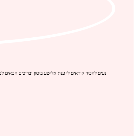
קרא עוד
נעים להכיר קוראים לי ענת אלישע ביטון וברוכים הבאים לבלוג שלי. אני אמא ל-4 ילדים מקסימים, רוני, יובל, נועם ואריאל. נשואה באושר לניסן.