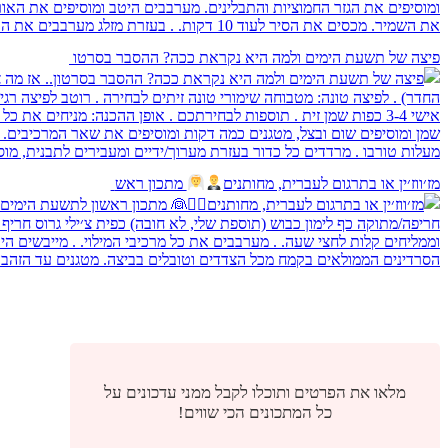
פיצה של תשעת הימים ולמה היא נקראת ככה? ההסבר בסרטו
מז׳ווז׳ין או בתרגום לעברית, מחותנים
מתכון ראש