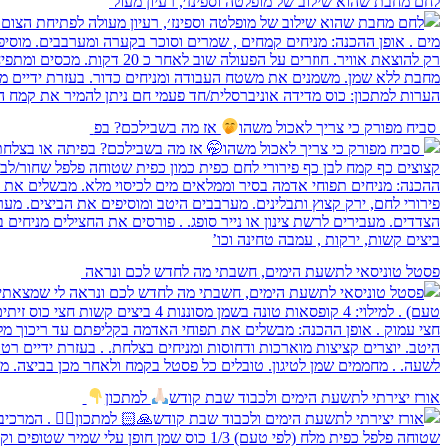
לחם מחבת שהוא שילוב של מופלטה וספינז׳, רעיון מעול
⁨ סביח מפורק כי צריך לאכול משהו
אז מה בשבילכם? בפ
פסטל טוניסאי לתשעת הימים, חשבתי מה לחדש לכם ונראה
אורז יצירתי לתשעת הימים ולכבוד שבת קודש
למתכון