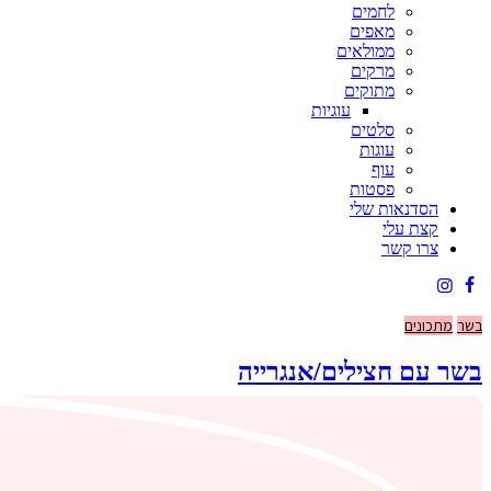
לחמים
מאפים
ממולאים
מרקים
מתוקים
עוגיות
סלטים
עוגות
עוף
פסטות
הסדנאות שלי
קצת עלי
צרו קשר
בשר
מתכונים
בשר עם חצילים/אנגרייה
29 באוקטובר 2023
8
6
Likes
תגובה
מאז שהחלה המלחמה אנחנו דואגים להביא את חמותי אלינו שתנוח קצת מהא
והכנתי תבשיל עיראקי אסלי שהיא מכינה לנו בארוחות שישי, תבשיל בשר 