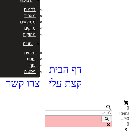
שבועות
לחמים
מאפים
ממולאים
מרקים
מתוקים
עוגיות
סלטים
עוגות
עוף
דף הבית
פסטות
קצת עלי
צרו קשר
0
items
-
₪0
0