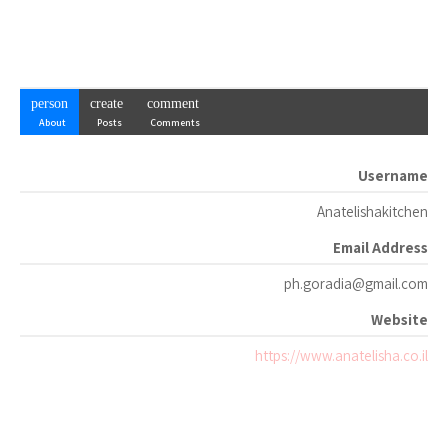
person
create
comment
About
Posts
Comments
Username
Anatelishakitchen
Email Address
ph.goradia@gmail.com
Website
https://www.anatelisha.co.il