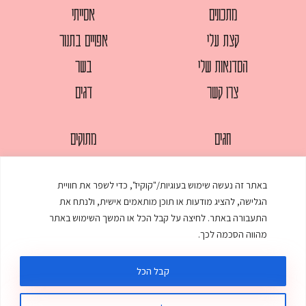
מתכונים
אסייתי
קצת עלי
אפויים בתנור
הסדנאות שלי
בשר
צרו קשר
דגים
חגים
מתוקים
לחמים
סלטים
באתר זה נעשה שימוש בעוגיות/"קוקיז", כדי לשפר את חוויית
מאפים
עוגות
הגלישה, להציג מודעות או תוכן מותאמים אישית, ולנתח את
ממולאים
עוף
התעבורה באתר. לחיצה על קבל הכל או המשך השימוש באתר
מהווה הסכמה לכך.
מרקים
פסטות
קבל הכל