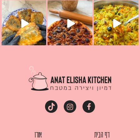
קראת ככה? ההסבר בסרטו
מז׳ווז׳ין או בתרגום לעברית, מחותנים
מתכון ראש
דף הבית
אורז