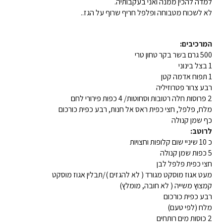
למדה להכין ממנה ואני בעקבותיה.
לא לשכוח מטבוחה ופלפל חריף שרוף על הגז..
המרכיבים:
500 גרם בשר בקר טחון טרי
1 בצל בינוני
1 תפוח אדמה קטן
רבע צרור פטרוזיליה
2 פרוסות חלה רטובות וסחוטות/ 4 כפות פירורי לחם
מלח, פלפל, חצי כפית ראס אל חנות, רבע כפית כורכום
כף שמן קנולה
לרוטב:
כ 10 שיניי שום קלופות וחצויות
5 כפות שמן קנולה
חצי כפית פלפל לבן
מעט אגוז מוסקט מגורד ( לא להגזים )/תבלין אגוז מוסקט
קמצוץ משייה ( לא חובה, מומלץ)
רבע כפית כורכום
מלח (לפי טעם)
2 כוסות מים רותחים