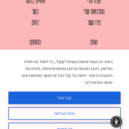
קצת עלי
אפויים בתנור
הסדנאות שלי
בשר
צרו קשר
דגים
חגים
מתוקים
לחמים
סלטים
באתר זה נעשה שימוש בעוגיות/"קוקיז", כדי לשפר את חוויית
מאפים
עוגות
הגלישה, להציג מודעות או תוכן מותאמים אישית, ולנתח את
ממולאים
עוף
התעבורה באתר. לחיצה על קבל הכל או המשך השימוש באתר
מהווה הסכמה לכך.
מרקים
פסטות
קבל הכל
ניהול העדפות
© כל הזכויות שמורות לענת אלישע |
עיצוב ובניית אתר
:
סטודיו דנקו
תקנון האתר
מדיניות פרטיות
לא מסכים