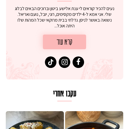
נעים להכיר קוראים לי ענת אלישע ביטון וברוכים הבאים לבלוג
שלי. אני אמא ל-4 ילדים מקסימים, רוני, יובל, נועם ואריאל.
נשואה באושר לניסן. גדלתי בבית מרוקאי שכל המהות שלו
היתה אוכל...
קרא עוד
עקבו אחרי
 על מחבת עם גבינה בולגרית מעודנת מ
המר