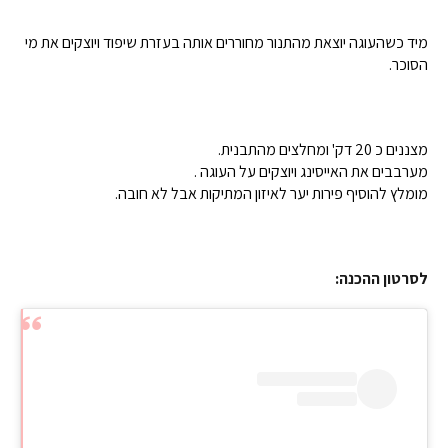
מיד כשהעוגה יוצאת מהתנור מחוררים אותה בעזרת שיפוד ויוצקים את מי
הסוכר.
מ
ח
ו
מצננים כ 20 דק' ומחלצים מהתבנית.
ר
מערבבים את האייסינג ויוצקים על העוגה .
ר
מומלץ להוסיף פירות יער לאיזון המתיקות אבל לא חובה.
י
נ
ח
ם
י
ו
ה
מ
ב
י
לסרטון ההכנה:
ו
ה
ט
כ
כ
ב
ו
ה
א
ו
ס
ת
ע
ת
ה
ס
ה
ע
י
ל
ו
י
ס