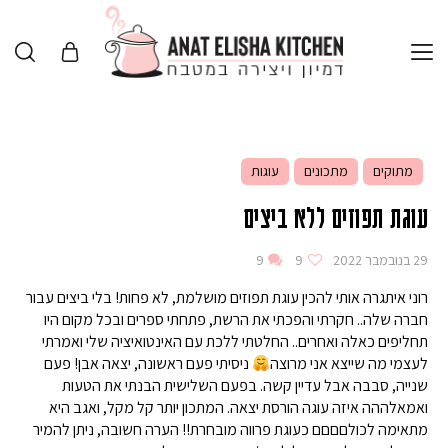
מתוקים
מתכונים
עוגות
עוגת תפוזים ללא ביצים
29 בנובמבר 2022
9
9
רוני איתגרה אותי להכין עוגת תפוזים מושלמת, לא פחות! בלי ביצים עבור
חברה שלה.. חקרתי והפכתי את הרשת, פתחתי ספרים ובכל מקום היו
תחליפים כאלה ואחרים.. החלטתי ללכת עם האינטואיציה שלי ואמרתי
לעצמי מה שייצא אני מרוצה
ניסיתי פעם ראשונה, יצאה אבן! פעם
שנייה, סבבה אבל עדיין קשה. בפעם השלישית הבנתי את הטעות
ואמאלההה איזה עוגה הורסת יצאה. המתכון יותר קל מקל, ואגב היא
מתאימה לכולםםםם כעוגת פרווה מובחרת!! הערה חשובה, ניתן להמיר