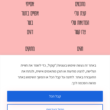
מתכונים
אסייתי
קצת עלי
אפויים בתנור
הסדנאות שלי
בשר
צרו קשר
דגים
חגים
מתוקים
לחמים
סלטים
באתר זה נעשה שימוש בעוגיות/"קוקיז", כדי לשפר את חוויית
מאפים
עוגות
הגלישה, להציג מודעות או תוכן מותאמים אישית, ולנתח את
ממולאים
עוף
התעבורה באתר. לחיצה על קבל הכל או המשך השימוש באתר
מהווה הסכמה לכך.
מרקים
פסטות
קבל הכל
ניהול העדפות