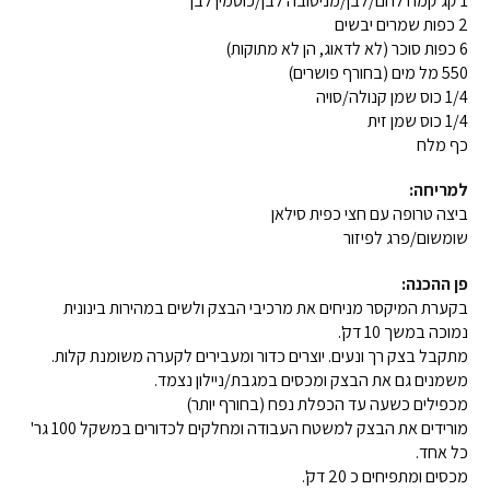
1 קג קמח לחם/לבן/מניטובה לבן/כוסמין לבן
2 כפות שמרים יבשים
6 כפות סוכר (לא לדאוג, הן לא מתוקות)
550 מל מים (בחורף פושרים)
1/4 כוס שמן קנולה/סויה
1/4 כוס שמן זית
כף מלח
למריחה:
ביצה טרופה עם חצי כפית סילאן
שומשום/פרג לפיזור
פן ההכנה:
בקערת המיקסר מניחים את מרכיבי הבצק ולשים במהירות בינונית
נמוכה במשך 10 דק'.
מתקבל בצק רך ונעים. יוצרים כדור ומעבירים לקערה משומנת קלות.
משמנים גם את הבצק ומכסים במגבת/ניילון נצמד.
מכפילים כשעה עד הכפלת נפח (בחורף יותר)
מורידים את הבצק למשטח העבודה ומחלקים לכדורים במשקל 100 גר'
כל אחד.
מכסים ומתפיחים כ 20 דק'.