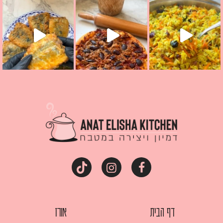
מז׳ווז׳ין או בתרגום לעברית, מחותנים
מתכון ראש
דף הבית
אורז