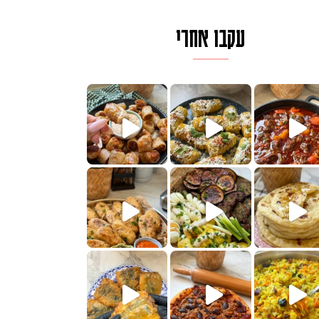
עקבו אחרי
לגרית מעודנת מ
פיים ממכרים שמכינים בכמה דקות עב
הימים, חשבתי מה לחדש לכם ונראה
 בשבילכם? בפ
? ההסבר בסרטו
או בתרגום לעברית, מחותנים
מתכון ראש