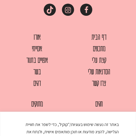
דף הבית
אורז
מתכונים
אסייתי
קצת עלי
אפויים בתנור
הסדנאות שלי
בשר
צרו קשר
דגים
חגים
מתוקים
לחמים
סלטים
באתר זה נעשה שימוש בעוגיות/"קוקיז", כדי לשפר את חוויית
מאפים
עוגות
הגלישה, להציג מודעות או תוכן מותאמים אישית, ולנתח את