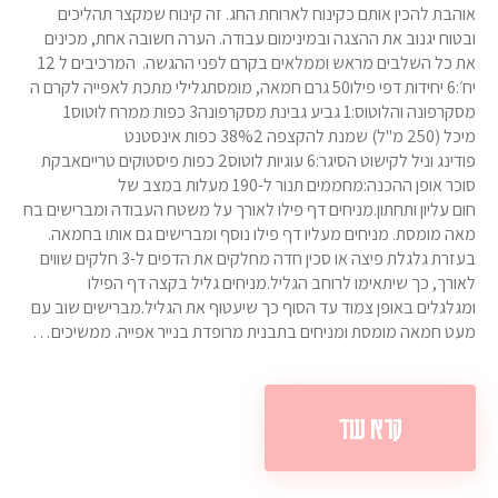
אוהבת להכין אותם כקינוח לארוחת החג. זה קינוח שמקצר תהליכים
ובטוח יגנוב את ההצגה ובמינימום עבודה. הערה חשובה אחת, מכינים
את כל השלבים מראש וממלאים בקרם לפני ההגשה. המרכיבים ל 12
יח׳:6 יחידות דפי פילו50 גרם חמאה, מומסתגלילי מתכת לאפייה לקרם ה
מסקרפונה והלוטוס:1 גביע גבינת מסקרפונה3 כפות ממרח לוטוס1
מיכל (250 מ"ל) שמנת להקצפה 38%2 כפות אינסטנט
פודינג וניל לקישוט הסיגר:6 עוגיות לוטוס2 כפות פיסטוקים טרייםאבקת
סוכר אופן ההכנה:מחממים תנור ל-190 מעלות במצב של
חום עליון ותחתון.מניחים דף פילו לאורך על משטח העבודה ומברישים בח
מאה מומסת. מניחים מעליו דף פילו נוסף ומברישים גם אותו בחמאה.
בעזרת גלגלת פיצה או סכין חדה מחלקים את הדפים ל-3 חלקים שווים
לאורך, כך שיתאימו לרוחב הגליל.מניחים גליל בקצה דף הפילו
ומגלגלים באופן צמוד עד הסוף כך שיעטוף את הגליל.מברישים שוב עם
מעט חמאה מומסת ומניחים בתבנית מרופדת בנייר אפייה. ממשיכים…
קרא עוד