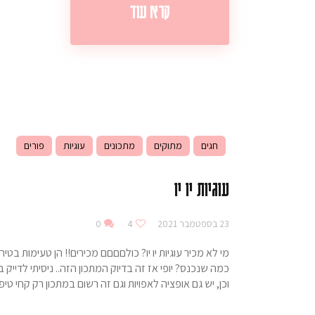
קרא עוד
חגים
מתוקים
מתכונים
עוגיות
פורים
עוגיות יו יו
23 בספטמבר 2021
4
0
מי לא מכיר עוגיות יו יו? כולםםםם מכירים!! הן טעימות ב
כמה שנכנס? יופי אז זה בדיוק המתכון הזה.. ניסיתי לדיי
וכן, יש גם אופציה לאפויות וגם זה רשום במתכון רק קחי 