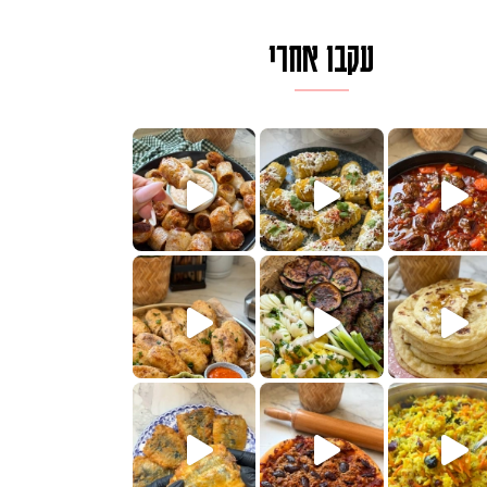
עקבו אחרי
לגרית מעודנת מ
פיים ממכרים שמכינים בכמה דקות עב
הימים, חשבתי מה לחדש לכם ונראה
 בשבילכם? בפ
? ההסבר בסרטו
או בתרגום לעברית, מחותנים
מתכון ראש