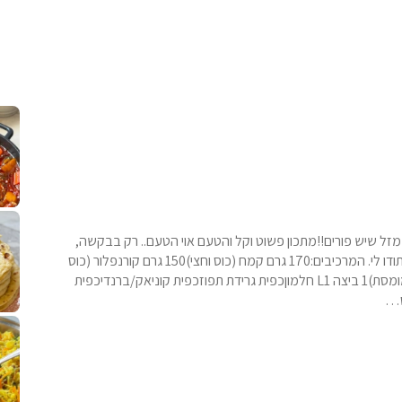
קלחי תירס צרובים על מחבת עם גבינה בו
נשנושי פרגיות קריס
תבשיל גולש לכבוד שבת קודש, מתכון חדש
. גולש המר
לחם מחבת שהוא שילוב של מופלטה וספינז׳, רעיון מעול
פסטל טוניסאי לתשעת 
⁨ סביח מפורק כי צריך לאכול משהו
אז מה
זל שיש פורים!!מתכון פשוט וקל והטעם אוי הטעם.. רק בבקשה,
תעשו לי טובה, תכינו אותן דקיקות ועדינות! תאמינו לי אתם תודו לי. המרכיבים:170 גרם קמח (כוס וחצי)150 גרם קורנפלור (כוס
ושליש)100 גרם סוכר (חצי כוס)100 גרם חמאה רכה (לא מומסת)1 ביצה L1 חלמוןכפית גרידת תפוזכפית קוניאק/ברנדיכפית
ס…
פיצה של תשעת הימים ולמה היא נקראת ככה
אורז יצירתי לתשעת הימים ולכבוד שבת קודש
למתכון
מז׳ווז׳ין 