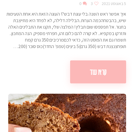
5 באוגוסט 2021
3
0
איך אפשר ראש השנה בלי עוגת דבש?! העוגה הזאת היא אחת הטעימות
שיש, בהבטחהכמה הערות..הבלילה דלילה, לא לפחד היא מתייצבת
בתנור. אל תפספסו שום תבלין ! המלצה שלי, תקנו את התבלינים האלה
ותזרקו במקפיא.. לא קורה להם כלום.זהו, חפרתי מספיק. הנה המתכון..
תשמרו גם את הפוסט הזה, כדאי לכםמרכיבים:350 גרם קמח
תופחצנצנת דבש (350 גרם)5 ביצים (טמפ׳ החדר)כוס סוכר (200…
קרא עוד