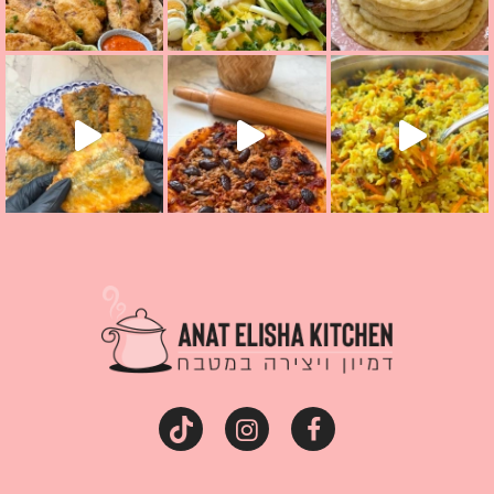
קראת ככה? ההסבר בסרטו
מז׳ווז׳ין או בתרגום לעברית, מחותנים
מתכון ראש