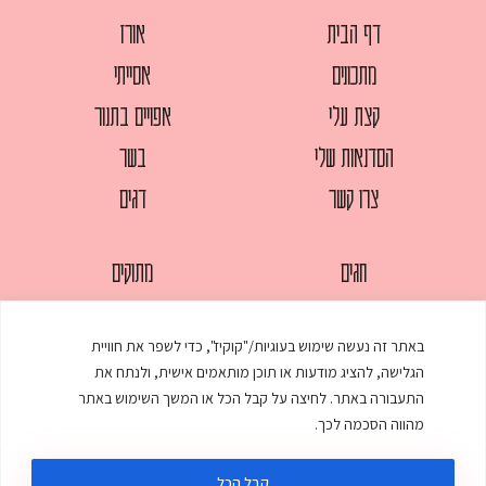
דף הבית
אורז
מתכונים
אסייתי
קצת עלי
אפויים בתנור
הסדנאות שלי
בשר
צרו קשר
דגים
חגים
מתוקים
לחמים
סלטים
באתר זה נעשה שימוש בעוגיות/"קוקיז", כדי לשפר את חוויית
מאפים
עוגות
הגלישה, להציג מודעות או תוכן מותאמים אישית, ולנתח את
ממולאים
עוף
התעבורה באתר. לחיצה על קבל הכל או המשך השימוש באתר
מהווה הסכמה לכך.
מרקים
פסטות
קבל הכל