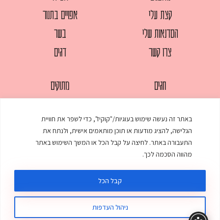
קצת עלי
אפויים בתנור
הסדנאות שלי
בשר
צרו קשר
דגים
חגים
מתוקים
לחמים
סלטים
באתר זה נעשה שימוש בעוגיות/"קוקיז", כדי לשפר את חוויית
מאפים
עוגות
הגלישה, להציג מודעות או תוכן מותאמים אישית, ולנתח את
ממולאים
עוף
התעבורה באתר. לחיצה על קבל הכל או המשך השימוש באתר
מהווה הסכמה לכך.
מרקים
פסטות
קבל הכל
ניהול העדפות
© כל הזכויות שמורות לענת אלישע |
עיצוב ובניית אתר
:
סטודיו דנקו