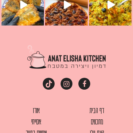
דף הבית
אורז
מתכונים
אסייתי
קצת עלי
אפויים בתנור