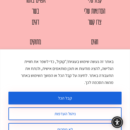
הסדנאות שלי
בשר
צרו קשר
דגים
חגים
מתוקים
לחמים
סלטים
באתר זה נעשה שימוש בעוגיות/"קוקיז", כדי לשפר את חוויית
מאפים
עוגות
הגלישה, להציג מודעות או תוכן מותאמים אישית, ולנתח את
ממולאים
עוף
התעבורה באתר. לחיצה על קבל הכל או המשך השימוש באתר
מהווה הסכמה לכך.
מרקים
פסטות
קבל הכל
ניהול העדפות
© כל הזכויות שמורות לענת אלישע |
עיצוב ובניית אתר
:
סטודיו דנקו
תקנון האתר
מדיניות פרטיות
לא מסכים