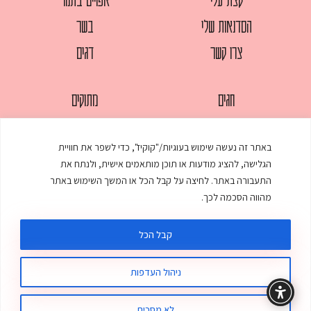
הסדנאות שלי
בשר
צרו קשר
דגים
חגים
מתוקים
לחמים
סלטים
באתר זה נעשה שימוש בעוגיות/"קוקיז", כדי לשפר את חוויית
מאפים
עוגות
הגלישה, להציג מודעות או תוכן מותאמים אישית, ולנתח את
ממולאים
עוף
התעבורה באתר. לחיצה על קבל הכל או המשך השימוש באתר
מהווה הסכמה לכך.
מרקים
פסטות
קבל הכל
ניהול העדפות
© כל הזכויות שמורות לענת אלישע |
עיצוב ובניית אתר
:
סטודיו דנקו
תקנון האתר
מדיניות פרטיות
לא מסכים