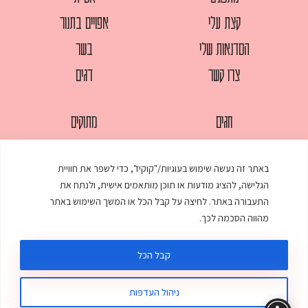
קצת עלי
אפויים בתנור
הסדנאות שלי
בשר
צרו קשר
דגים
חגים
מתוקים
לחמים
סלטים
באתר זה נעשה שימוש בעוגיות/"קוקיז", כדי לשפר את חוויית
מאפים
עוגות
הגלישה, להציג מודעות או תוכן מותאמים אישית, ולנתח את
ממולאים
עוף
התעבורה באתר. לחיצה על קבל הכל או המשך השימוש באתר
מהווה הסכמה לכך.
מרקים
פסטות
קבל הכל
ניהול העדפות
© כל הזכויות שמורות לענת אלישע |
עיצוב ובניית אתר
:
סטודיו דנקו