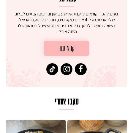
נעים להכיר קוראים לי ענת אלישע ביטון וברוכים הבאים לבלוג
שלי. אני אמא ל-4 ילדים מקסימים, רוני, יובל, נועם ואריאל.
נשואה באושר לניסן. גדלתי בבית מרוקאי שכל המהות שלו
היתה אוכל...
קרא עוד
עקבו אחרי
 על מחבת עם גבינה בולגרית מעודנת מ
המר