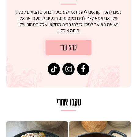
נעים להכיר קוראים לי ענת אלישע ביטון וברוכים הבאים לבלוג
שלי. אני אמא ל-4 ילדים מקסימים, רוני, יובל, נועם ואריאל.
נשואה באושר לניסן. גדלתי בבית מרוקאי שכל המהות שלו
היתה אוכל...
קרא עוד
עקבו אחרי
 על מחבת עם גבינה בולגרית מעודנת מ
המר