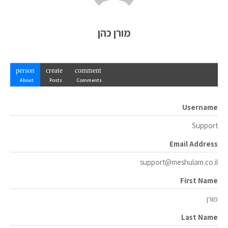
מורן כהן
person
create
comment
About
Posts
Comments
Username
Support
Email Address
support@meshulam.co.il
First Name
מורן
Last Name